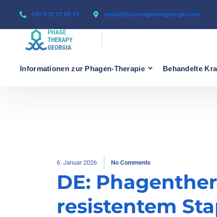
+33 9 72 27 65 17
contact@sesoignerengeorgie.com
Informationen zur Phagen-Therapie
Behandelte Kra
6. Januar 2026
No Comments
DE: Phagenther
resistentem St